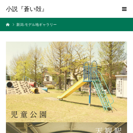
小説『蒼い殻』
新潟-モデル地ギャラリー