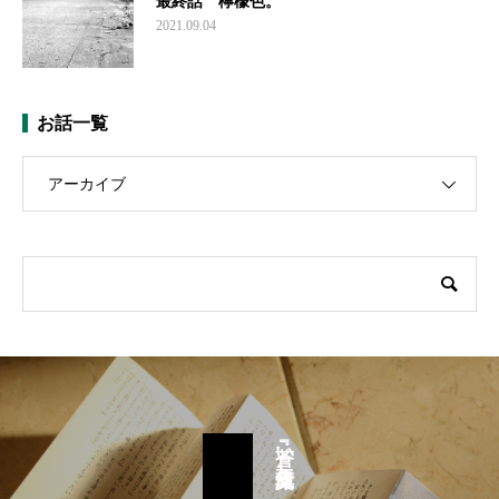
最終話 檸檬色。
2021.09.04
お話一覧
アーカイブ
『蒼い殻』豆文庫