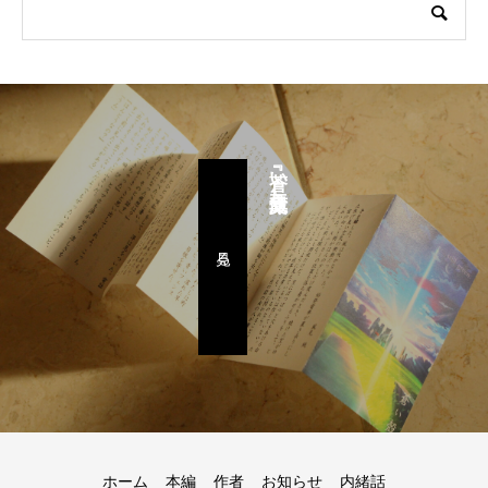
『蒼い殻』豆文庫
見る。
ホーム
本編
作者
お知らせ
内緒話