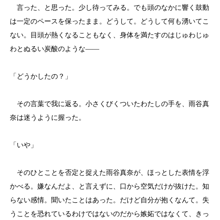
言った、と思った。少し待ってみる。でも頭のなかに響く鼓動
は一定のペースを保ったまま。どうして。どうして何も湧いてこ
ない。目頭が熱くなることもなく、身体を満たすのはじゅわじゅ
わとぬるい炭酸のような——
「どうかしたの？」
その言葉で我に返る。小さくびくついたわたしの手を、雨谷真
奈は迷うように握った。
「いや」
そのひとことを否定と捉えた雨谷真奈が、ほっとした表情を浮
かべる。嫌なんだよ、と言えずに、口から空気だけが抜けた。知
らない感情。聞いたことはあった。だけど自分が抱くなんて。失
うことを恐れているわけではないのだから嫉妬ではなくて、きっ