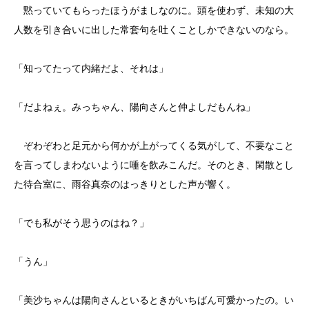
黙っていてもらったほうがましなのに。頭を使わず、未知の大
人数を引き合いに出した常套句を吐くことしかできないのなら。
「知ってたって内緒だよ、それは」
「だよねぇ。みっちゃん、陽向さんと仲よしだもんね」
ぞわぞわと足元から何かが上がってくる気がして、不要なこと
を言ってしまわないように唾を飲みこんだ。そのとき、閑散とし
た待合室に、雨谷真奈のはっきりとした声が響く。
「でも私がそう思うのはね？」
「うん」
「美沙ちゃんは陽向さんといるときがいちばん可愛かったの。い