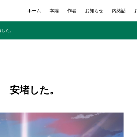
ホーム
本編
作者
お知らせ
内緒話
堵した。
回 安堵した。